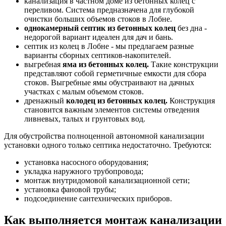
канализация в частном доме из бетонных колец с
переливом. Система предназначена для глубокой
очистки больших объемов стоков в Лобне.
однокамерный септик из бетонных колец
без дна -
недорогой вариант идеален для дач и бань.
септик из колец в Лобне - мы предлагаем разные
варианты сборных септиков-накопителей.
выгребная
яма из бетонных колец.
Такие конструкции
представляют собой герметичные емкости для сбора
стоков. Выгребные ямы обустраивают на дачных
участках с малым объемом стоков.
дренажный
колодец из бетонных колец.
Конструкция
становится важным элементов системы отведения
ливневых, талых и грунтовых вод.
Для обустройства полноценной автономной канализации
установки одного только септика недостаточно. Требуются:
установка насосного оборудования;
укладка наружного трубопровода;
монтаж внутридомовой канализационной сети;
установка фановой трубы;
подсоединение сантехнических приборов.
Как выполняется монтаж канализации