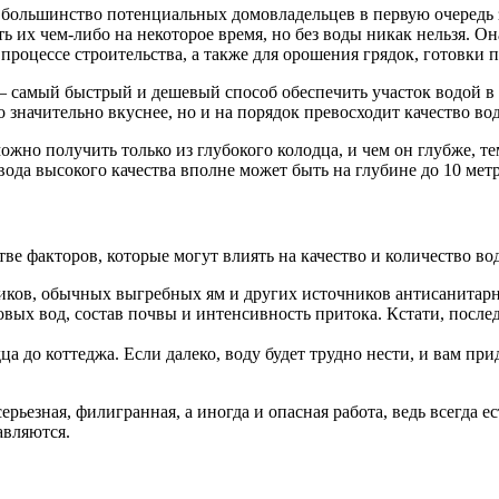
, большинство потенциальных домовладельцев в первую очередь 
ть их чем-либо на некоторое время, но без воды никак нельзя.
 в процессе строительства, а также для орошения грядок, готовк
– самый быстрый и дешевый способ обеспечить участок водой в 
ко значительно вкуснее, но и на порядок превосходит качество во
жно получить только из глубокого колодца, и чем он глубже, т
вода высокого качества вполне может быть на глубине до 10 метро
ве факторов, которые могут влиять на качество и количество во
тиков, обычных выгребных ям и других источников антисанитарн
овых вод, состав почвы и интенсивность притока. Кстати, после
ца до коттеджа. Если далеко, воду будет трудно нести, и вам пр
рьезная, филигранная, а иногда и опасная работа, ведь всегда е
авляются.