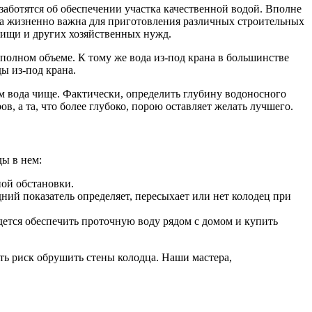
заботятся об обеспечении участка качественной водой. Вполне
 Она жизненно важна для приготовления различных строительных
и пищи и других хозяйственных нужд.
полном объеме. К тому же вода из-под крана в большинстве
ды из-под крана.
ем вода чище. Фактически, определить глубину водоносного
в, а та, что более глубоко, порою оставляет желать лучшего.
ды в нем:
ой обстановки.
дний показатель определяет, пересыхает или нет колодец при
идется обеспечить проточную воду рядом с домом и купить
сть риск обрушить стены колодца. Наши мастера,