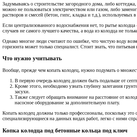
Задумываясь о строительстве загородного дома, либо коттеджа
можно не пользоваться электричеством или газом, либо замени
растворов и смесей (бетон, гипс, кладка и т.д.), используемых
Если централизованного водоснабжения нет, то рытье колодца 
случаев не самого лучшего качества, а вода из колодца не толь
Однако многие люди считают по ошибке, что чистую воду возмо
горизонта может только специалист. Стоит знать, что питьевая 
Что нужно учитывать
Вообще, прежде чем копать колодец, нужно подумать о множест
В первую очередь колодец должен быть подальше от сеп
Кроме этого, необходимо узнать глубину залегания грунт
засухи.
Также следует обращать внимание на расстояние от колод
насосное оборудование за дополнительную плату.
Копать колодец должны только профессионалы, поскольку это се
специализирующиеся на данных видах работ, легко с ними спр
Копка колодца под бетонные кольца под ключ